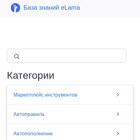
База знаний eLama
close
Категории
chevron_right
Маркетплейс инструментов
chevron_right
Автоправила
chevron_right
Автопополнение