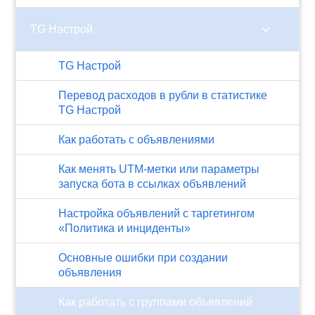
chevron_right
TG Настрой
TG Настрой
Перевод расходов в рубли в статистике
TG Настрой
Как работать с объявлениями
Как менять UTM-метки или параметры
запуска бота в ссылках объявлений
Настройка объявлений с таргетингом
«Политика и инциденты»
Основные ошибки при создании
объявления
Как работать с группами объявлений