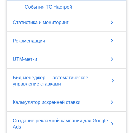
События TG Настрой
chevron_right
Статистика и мониторинг
chevron_right
Рекомендации
chevron_right
UTM-метки
Бид-менеджер — автоматическое
chevron_right
управление ставками
chevron_right
Калькулятор искренней ставки
Создание рекламной кампании для Google
chevron_right
Ads