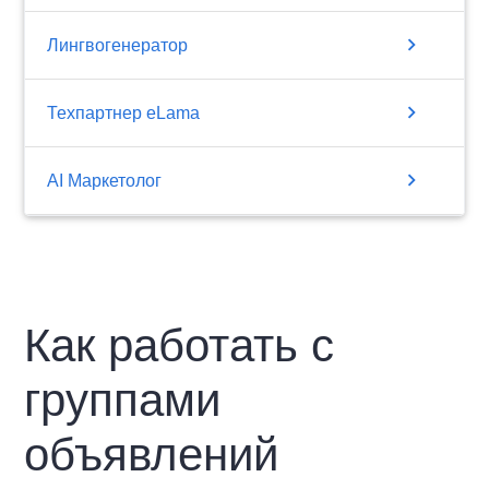
chevron_right
Лингвогенератор
chevron_right
Техпартнер eLama
chevron_right
AI Маркетолог
Как работать с
группами
объявлений